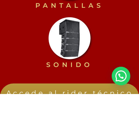
PANTALLAS
SONIDO
Accede al rider técnico
completo